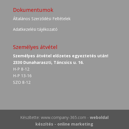
Dokumentumok
Általános Szerződési Feltételek
Adatkezelési tájékozató
Személyes átvétel
Személyes átvétel előzetes egyeztetés után!
2330 Dunaharaszti, Táncsics u. 16.
H-P 8-12
H-P 13-16
SZO 8-12
Készítette: www.company-365.com -
weboldal
készítés - online marketing