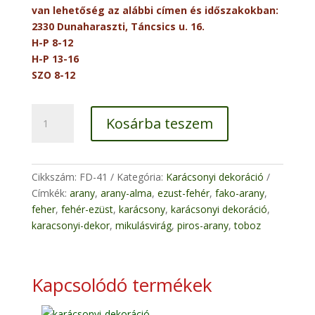
van lehetőség az alábbi címen és időszakokban:
2330 Dunaharaszti, Táncsics u. 16.
H-P 8-12
H-P 13-16
SZO 8-12
Gyertyatüskék
Kosárba teszem
mennyiség
Cikkszám:
FD-41
Kategória:
Karácsonyi dekoráció
Címkék:
arany
,
arany-alma
,
ezust-fehér
,
fako-arany
,
feher
,
fehér-ezüst
,
karácsony
,
karácsonyi dekoráció
,
karacsonyi-dekor
,
mikulásvirág
,
piros-arany
,
toboz
Kapcsolódó termékek