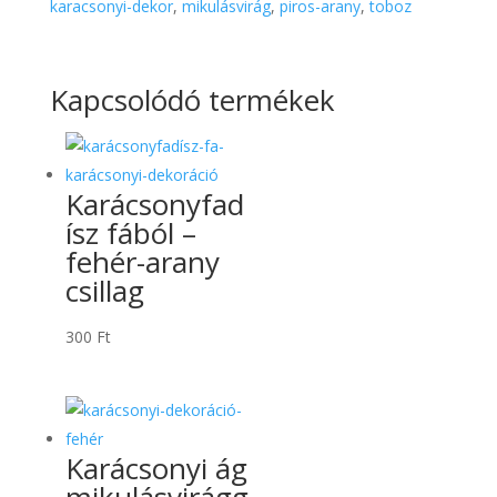
karacsonyi-dekor
,
mikulásvirág
,
piros-arany
,
toboz
Kapcsolódó termékek
Karácsonyfad
ísz fából –
fehér-arany
csillag
300
Ft
Karácsonyi ág
mikulásvirágg