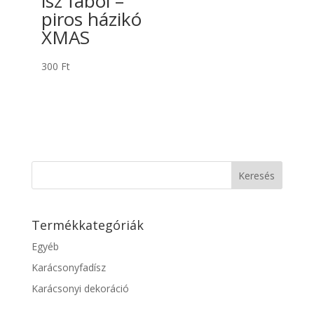
ísz fából –
piros házikó
XMAS
300
Ft
Keresés
Termékkategóriák
Egyéb
Karácsonyfadísz
Karácsonyi dekoráció