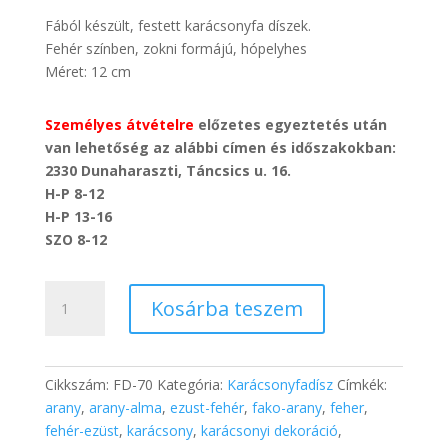
Fából készült, festett karácsonyfa díszek.
Fehér színben, zokni formájú, hópelyhes
Méret: 12 cm
Személyes átvételre
előzetes egyeztetés után
van lehetőség az alábbi címen és időszakokban:
2330 Dunaharaszti, Táncsics u. 16.
H-P 8-12
H-P 13-16
SZO 8-12
Karácsonyfadísz
Kosárba teszem
fából
12
cm
(fehér
Cikkszám:
FD-70
Kategória:
Karácsonyfadísz
Címkék:
zokni)
arany
,
arany-alma
,
ezust-fehér
,
fako-arany
,
feher
,
mennyiség
fehér-ezüst
,
karácsony
,
karácsonyi dekoráció
,