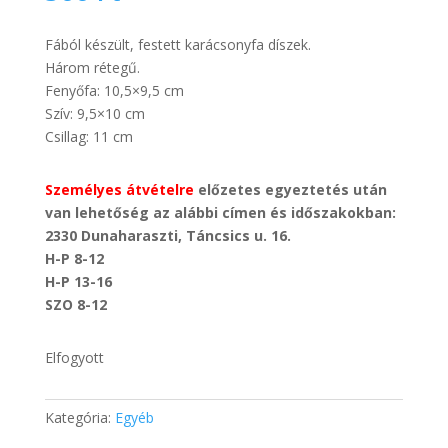
Fából készült, festett karácsonyfa díszek.
Három rétegű.
Fenyőfa: 10,5×9,5 cm
Szív: 9,5×10 cm
Csillag: 11 cm
Személyes átvételre
előzetes egyeztetés után
van lehetőség az alábbi címen és időszakokban:
2330 Dunaharaszti, Táncsics u. 16.
H-P 8-12
H-P 13-16
SZO 8-12
Elfogyott
Kategória:
Egyéb