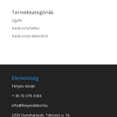
Termékkategóriák
Egyéb
Karácsonyfadísz
Karácsonyi dekoráció
Elérhetőség
Fényes István
+ 36 70 379 4184
info@fenyesdekor.hu
2330 Dunaharaszti, Táncsics u. 16.