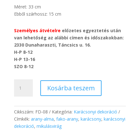
Méret: 33 cm
Ebből szárhossz: 15 cm
Személyes átvételre
előzetes egyeztetés után
van lehetőség az alábbi címen és időszakokban:
2330 Dunaharaszti, Táncsics u. 16.
H-P 8-12
H-P 13-16
SZO 8-12
Karácsonyi
Kosárba teszem
ág
mikulásvirággal
fakó
arany
Cikkszám:
FD-08
Kategória:
Karácsonyi dekoráció
+
Címkék:
arany-alma
,
fako-arany
,
karácsony
,
karácsonyi
bogyók
dekoráció
,
mikulásvirág
mennyiség