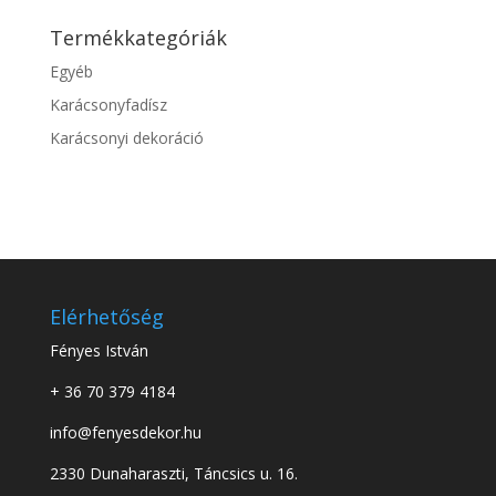
Termékkategóriák
Egyéb
Karácsonyfadísz
Karácsonyi dekoráció
Elérhetőség
Fényes István
+ 36 70 379 4184
info@fenyesdekor.hu
2330 Dunaharaszti, Táncsics u. 16.