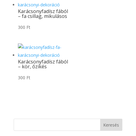
Karácsonyfadísz fából
– fa csillag, mikulásos
300
Ft
Karácsonyfadísz fából
– kör, őzikés
300
Ft
Keresés