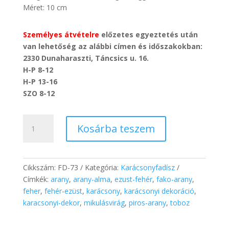
Méret: 10 cm
Személyes átvételre
előzetes egyeztetés után
van lehetőség az alábbi címen és időszakokban:
2330 Dunaharaszti, Táncsics u. 16.
H-P 8-12
H-P 13-16
SZO 8-12
Karácsonyi
Kosárba teszem
hungarocell
csillag
(piros
szalaggal)
Cikkszám:
FD-73
Kategória:
Karácsonyfadísz
mennyiség
Címkék:
arany
,
arany-alma
,
ezust-fehér
,
fako-arany
,
feher
,
fehér-ezüst
,
karácsony
,
karácsonyi dekoráció
,
karacsonyi-dekor
,
mikulásvirág
,
piros-arany
,
toboz