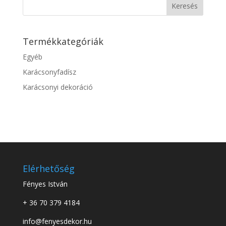
Keresés
Termékkategóriák
Egyéb
Karácsonyfadísz
Karácsonyi dekoráció
Elérhetőség
Fényes István
+ 36 70 379 4184
info@fenyesdekor.hu