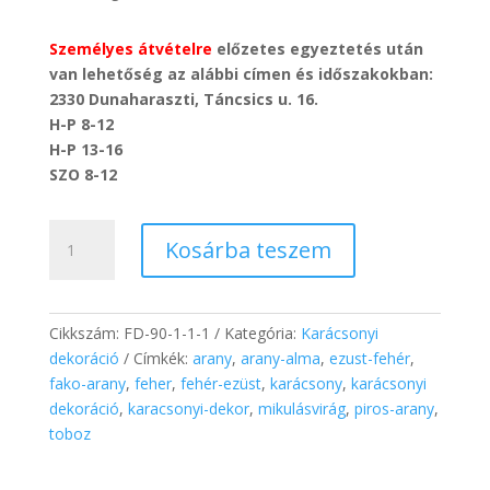
Személyes átvételre
előzetes egyeztetés után
van lehetőség az alábbi címen és időszakokban:
2330 Dunaharaszti, Táncsics u. 16.
H-P 8-12
H-P 13-16
SZO 8-12
Karácsonyi
Kosárba teszem
Mintás
Fa
LED
Házikó
Cikkszám:
FD-90-1-1-1
Kategória:
Karácsonyi
(csillagos)
dekoráció
Címkék:
arany
,
arany-alma
,
ezust-fehér
,
mennyiség
fako-arany
,
feher
,
fehér-ezüst
,
karácsony
,
karácsonyi
dekoráció
,
karacsonyi-dekor
,
mikulásvirág
,
piros-arany
,
toboz