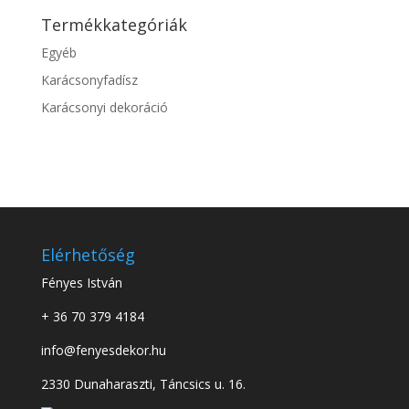
Termékkategóriák
Egyéb
Karácsonyfadísz
Karácsonyi dekoráció
Elérhetőség
Fényes István
+ 36 70 379 4184
info@fenyesdekor.hu
2330 Dunaharaszti, Táncsics u. 16.