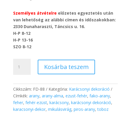
Személyes átvételre
előzetes egyeztetés után
van lehetőség az alábbi címen és időszakokban:
2330 Dunaharaszti, Táncsics u. 16.
H-P 8-12
H-P 13-16
SZO 8-12
Karácsonyi
Kosárba teszem
Mintás
Fa
LED
Házikó
Cikkszám:
FD-88
Kategória:
Karácsonyi dekoráció
(macis)
Címkék:
arany
,
arany-alma
,
ezust-fehér
,
fako-arany
,
mennyiség
feher
,
fehér-ezüst
,
karácsony
,
karácsonyi dekoráció
,
karacsonyi-dekor
,
mikulásvirág
,
piros-arany
,
toboz