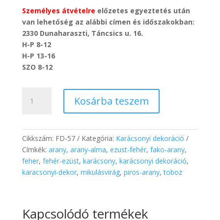
Személyes átvételre
előzetes egyeztetés után
van lehetőség az alábbi címen és időszakokban:
2330 Dunaharaszti, Táncsics u. 16.
H-P 8-12
H-P 13-16
SZO 8-12
Karácsonyi
Kosárba teszem
vászon
zsák
17
cm
Cikkszám:
FD-57
Kategória:
Karácsonyi dekoráció
mennyiség
Címkék:
arany
,
arany-alma
,
ezust-fehér
,
fako-arany
,
feher
,
fehér-ezüst
,
karácsony
,
karácsonyi dekoráció
,
karacsonyi-dekor
,
mikulásvirág
,
piros-arany
,
toboz
Kapcsolódó termékek