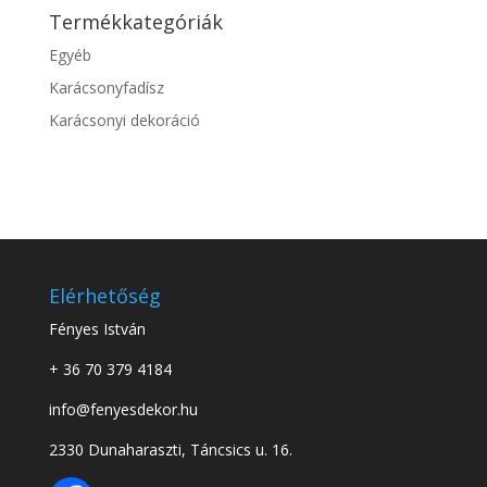
Termékkategóriák
Egyéb
Karácsonyfadísz
Karácsonyi dekoráció
Elérhetőség
Fényes István
+ 36 70 379 4184
info@fenyesdekor.hu
2330 Dunaharaszti, Táncsics u. 16.