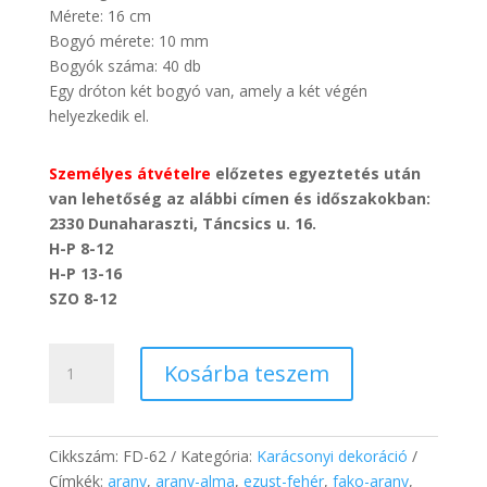
Mérete: 16 cm
Bogyó mérete: 10 mm
Bogyók száma: 40 db
Egy dróton két bogyó van, amely a két végén
helyezkedik el.
Személyes átvételre
előzetes egyeztetés után
van lehetőség az alábbi címen és időszakokban:
2330 Dunaharaszti, Táncsics u. 16.
H-P 8-12
H-P 13-16
SZO 8-12
Karácsonyi
Kosárba teszem
dekor
drótos
bogyó
(arany)
Cikkszám:
FD-62
Kategória:
Karácsonyi dekoráció
mennyiség
Címkék:
arany
,
arany-alma
,
ezust-fehér
,
fako-arany
,