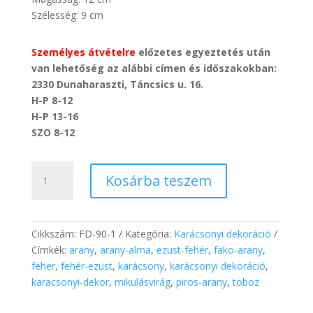
Szélesség: 9 cm
Személyes átvételre
előzetes egyeztetés után
van lehetőség az alábbi címen és időszakokban:
2330 Dunaharaszti, Táncsics u. 16.
H-P 8-12
H-P 13-16
SZO 8-12
Karácsonyi
Kosárba teszem
Mintás
Fa
LED
Házikó
Cikkszám:
FD-90-1
Kategória:
Karácsonyi dekoráció
(mézeskalács
Címkék:
arany
,
arany-alma
,
ezust-fehér
,
fako-arany
,
házas)
feher
,
fehér-ezüst
,
karácsony
,
karácsonyi dekoráció
,
mennyiség
karacsonyi-dekor
,
mikulásvirág
,
piros-arany
,
toboz